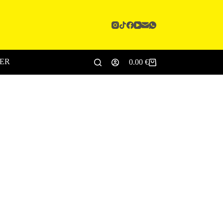
CER
0.00
€
Carro
de
compra