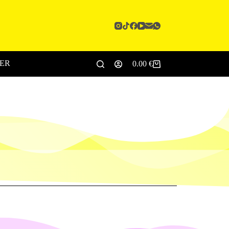
CER
0.00
€