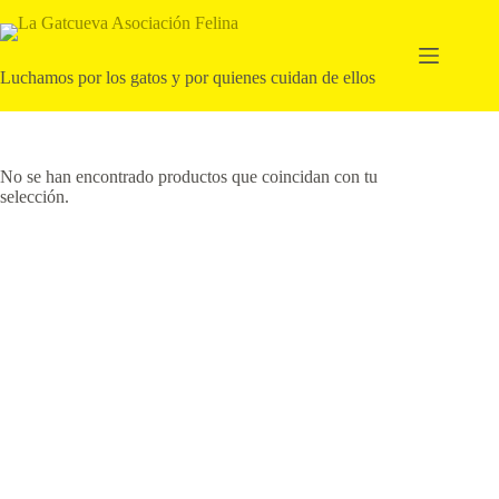
Saltar
al
contenido
Luchamos por los gatos y por quienes cuidan de ellos
No se han encontrado productos que coincidan con tu
selección.