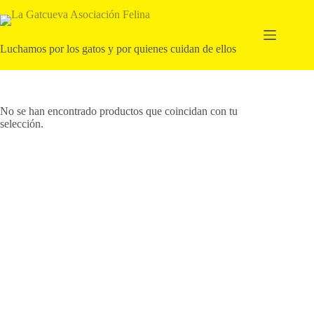
Saltar
al
contenido
Luchamos por los gatos y por quienes cuidan de ellos
No se han encontrado productos que coincidan con tu
selección.