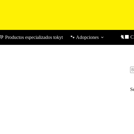
🐈‍⬛ 
💚 Productos especializados tokyt
🐾 Adopciones
Bu
S