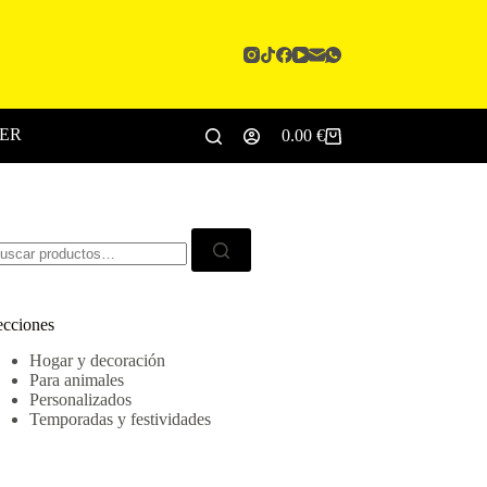
CER
0.00
€
Carro
de
compra
scar:
ecciones
Hogar y decoración
Para animales
Personalizados
Temporadas y festividades