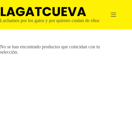
Saltar
al
contenido
Luchamos por los gatos y por quienes cuidan de ellos
No se han encontrado productos que coincidan con tu
selección.