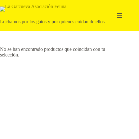
Saltar
al
contenido
Luchamos por los gatos y por quienes cuidan de ellos
No se han encontrado productos que coincidan con tu
selección.