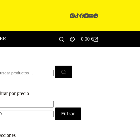
CER
0.00
€
Carro
de
compra
scar:
ltrar por precio
ecio
Precio
ínimo
máximo
Filtrar
ecciones