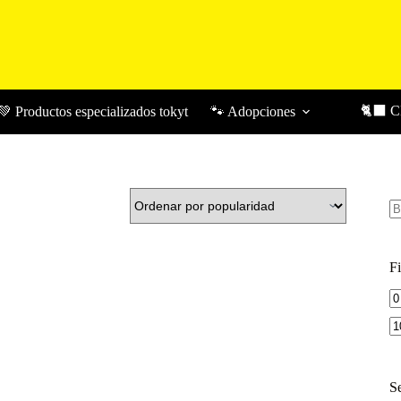
🐈‍⬛ 
💚 Productos especializados tokyt
🐾 Adopciones
Bu
Fi
Pr
m
S