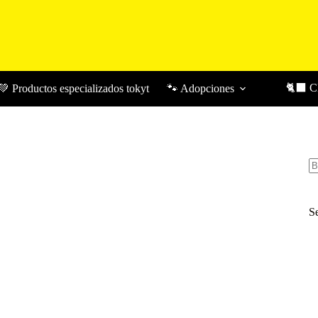
🐈‍⬛ 
💚 Productos especializados tokyt
🐾 Adopciones
Bu
S