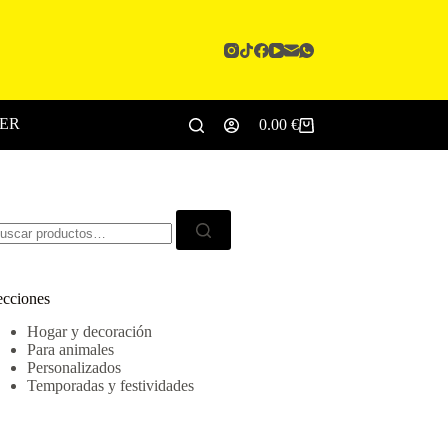
CER
0.00
€
Carro
de
compra
scar:
ecciones
Hogar y decoración
Para animales
Personalizados
Temporadas y festividades