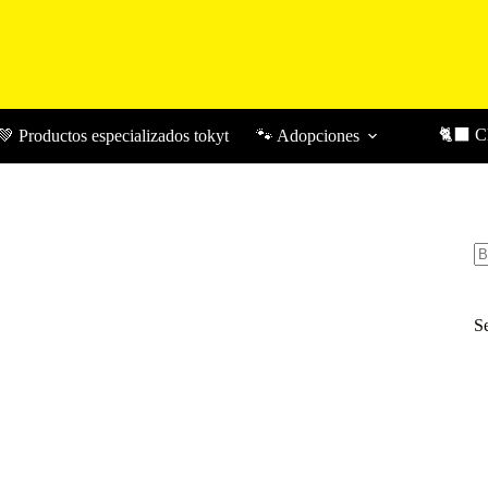
🐈‍⬛ 
💚 Productos especializados tokyt
🐾 Adopciones
Bu
S