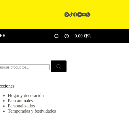
CER
0.00
€
Carro
de
compra
scar:
ecciones
Hogar y decoración
Para animales
Personalizados
Temporadas y festividades