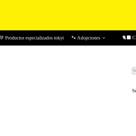
🐈‍⬛ 
💚 Productos especializados tokyt
🐾 Adopciones
Bu
S