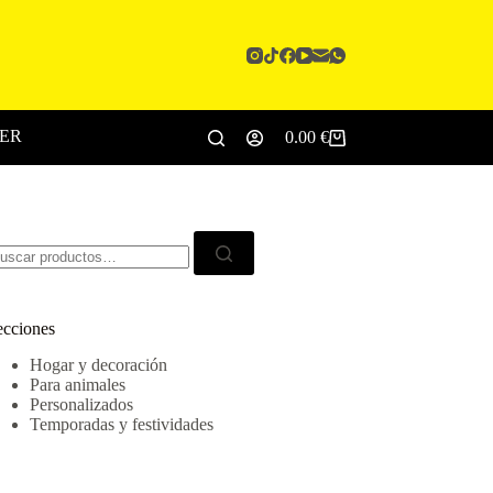
CER
0.00
€
Carro
de
compra
scar:
ecciones
Hogar y decoración
Para animales
Personalizados
Temporadas y festividades