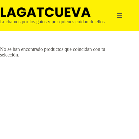
Saltar
al
contenido
Luchamos por los gatos y por quienes cuidan de ellos
No se han encontrado productos que coincidan con tu
selección.