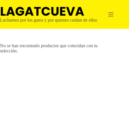
Saltar
al
contenido
Luchamos por los gatos y por quienes cuidan de ellos
No se han encontrado productos que coincidan con tu
selección.